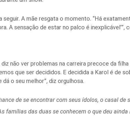
a iria seguir. A mãe resgata o momento. “Há exatame
ora. A sensação de estar no palco é inexplicável’”, 
diz não ver problemas na carreira precoce da filha 
temos que ser decididos. E decidida a Karol é de so
 dá o seu melhor”, diz orgulhosa.
ance de se encontrar com seus ídolos, o casal de s
As famílias das duas se conhecem o que deu ainda 