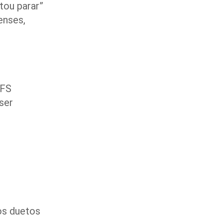
tou parar”
enses,
 FS
ser
s
os duetos