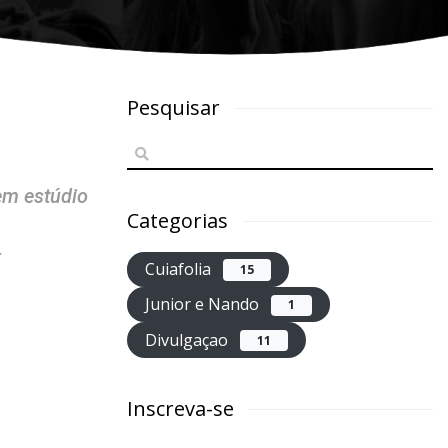
Pesquisar
 em estúdio
Categorias
r
Cuiafolia
15
Junior e Nando
1
Divulgaçao
11
Inscreva-se