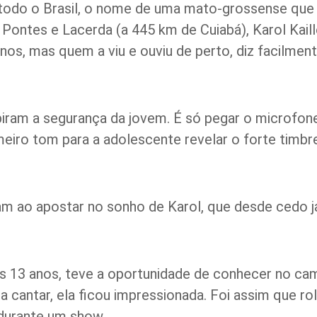
 todo o Brasil, o nome de uma mato-grossense que
 Pontes e Lacerda (a 445 km de Cuiabá), Karol Kaill
os, mas quem a viu e ouviu de perto, diz facilment
ibiram a segurança da jovem. É só pegar o microfon
imeiro tom para a adolescente revelar o forte timbr
ram ao apostar no sonho de Karol, que desde cedo já
s 13 anos, teve a oportunidade de conhecer no cam
a cantar, ela ficou impressionada. Foi assim que ro
 durante um show.