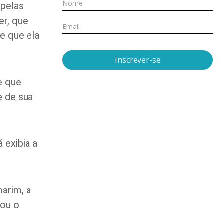
 pelas
er, que
e que ela
Inscrever-se
e que
e de sua
 exibia a
arim, a
lou o