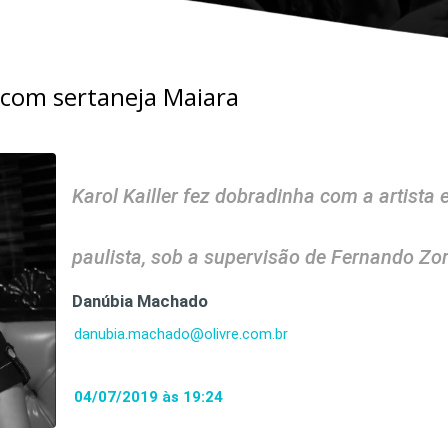
com sertaneja Maiara
Karol Kailler fez dobradinha com a artista
paulista, sob a supervisão de Fernando Zo
Danúbia Machado
danubia.machado@olivre.com.br
04/07/2019 às 19:24