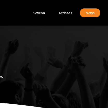
(current
Sevenn
Artistas
News
es