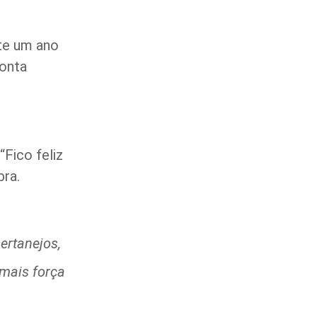
nte um ano
conta
“Fico feliz
bra.
ertanejos,
mais força